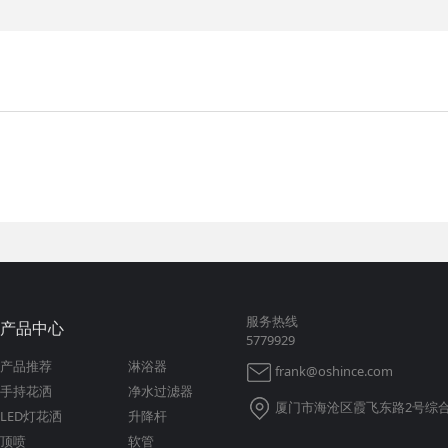
服务热线
产品中心
5779929
产品推荐
淋浴器
frank@oshince.com
手持花洒
净水过滤器
厦门市海沧区霞飞东路2号综合
LED灯花洒
升降杆
顶喷
软管