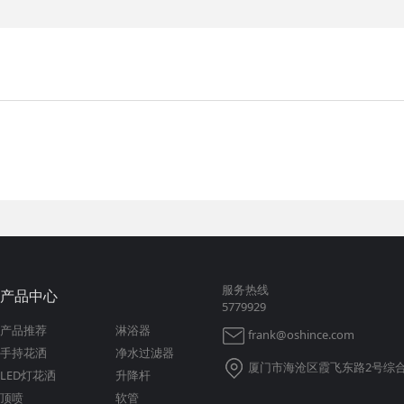
服务热线
产品中心
5779929
产品推荐
淋浴器
frank@oshince.com
手持花洒
净水过滤器
厦门市海沧区霞飞东路2号综合
LED灯花洒
升降杆
顶喷
软管