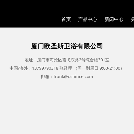
首页
产品中心
新闻中心
厦门欧圣斯卫浴有限公司
地址：厦门市海沧区霞飞东路2号综合楼301室
中国/海外：13799790318 张经理 （周一到周日 9:00-21:00）
邮箱：frank@oshince.com